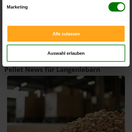
3 Monate
408,00 €
385,00 €
Marketing
06.08.2026
06.05.2026
1 Jahr
420,00 €
301,00 €
10.02.2026
06.08.2025
Alle zulassen
Auswahl erlauben
Pellet News für Langenlebarn