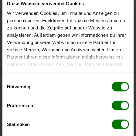
Diese Webseite verwendet Cookies
Wir verwenden Cookies, um Inhalte und Anzeigen zu
personalisieren, Funktionen für soziale Medien anbieten
Höchst- und Tiefststände der
zu können und die Zugriffe auf unsere Website zu
Pelletspreise in Langenlebarn
analysieren. Außerdem geben wir Informationen zu Ihrer
Verwendung unserer Website an unsere Partner für
soziale Medien, Werbung und Analysen weiter. Unsere
Die Tabelle zeigt die
Höchst- und Tiefststände der
Partner führen diese Informationen möglicherweise mit
Pelletspreise für lose Holzpellets
. Das dazugehörige
weiteren Daten zusammen, die Sie ihnen bereitgestellt
Datum zeigt, wann der Höchst- oder Tiefststand im
haben oder die sie im Rahmen Ihrer Nutzung der Dienste
jeweiligen Zeitraum erreicht wurde.
gesammelt haben.
Einwilligungsauswahl
Notwendig
Lose Holzpellets
Hier finden Sie unser
Impressum
und unsere
Datenschutzerklärung
.
Präferenzen
Zeitraum
Höchststand
Tiefststand
4 Wochen
408,00 €
394,00 €
Statistiken
06.08.2026
06.07.2026