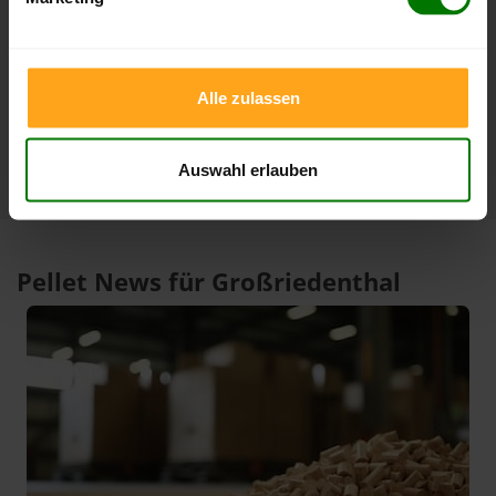
3 Monate
408,00 €
386,99 €
08.08.2026
09.05.2026
1 Jahr
420,00 €
301,00 €
Alle zulassen
10.02.2026
08.08.2025
Auswahl erlauben
Pellet News für Großriedenthal