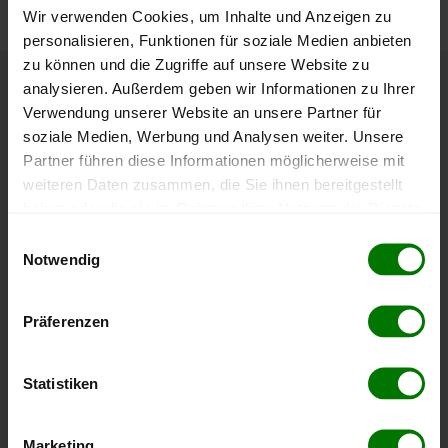
Wir verwenden Cookies, um Inhalte und Anzeigen zu
personalisieren, Funktionen für soziale Medien anbieten
zu können und die Zugriffe auf unsere Website zu
analysieren. Außerdem geben wir Informationen zu Ihrer
Höchst- und Tiefststände der
Verwendung unserer Website an unsere Partner für
Pelletspreise in Großriedenthal
soziale Medien, Werbung und Analysen weiter. Unsere
Partner führen diese Informationen möglicherweise mit
weiteren Daten zusammen, die Sie ihnen bereitgestellt
Die Tabelle zeigt die
Höchst- und Tiefststände der
haben oder die sie im Rahmen Ihrer Nutzung der Dienste
Pelletspreise für lose Holzpellets
. Das dazugehörige
gesammelt haben.
Datum zeigt, wann der Höchst- oder Tiefststand im
Einwilligungsauswahl
jeweiligen Zeitraum erreicht wurde.
Notwendig
Hier finden Sie unser
Impressum
und unsere
Datenschutzerklärung
.
Lose Holzpellets
Präferenzen
Statistiken
Zeitraum
Höchststand
Tiefststand
4 Wochen
408,00 €
394,99 €
Marketing
08.08.2026
08.07.2026