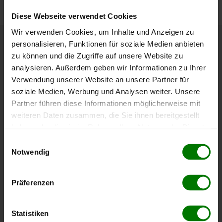
Diese Webseite verwendet Cookies
Wir verwenden Cookies, um Inhalte und Anzeigen zu
personalisieren, Funktionen für soziale Medien anbieten
Höchst- und Tiefststände der
zu können und die Zugriffe auf unsere Website zu
Pelletspreise in Semmering
analysieren. Außerdem geben wir Informationen zu Ihrer
Verwendung unserer Website an unsere Partner für
soziale Medien, Werbung und Analysen weiter. Unsere
Die Tabelle zeigt die
Höchst- und Tiefststände der
Partner führen diese Informationen möglicherweise mit
Pelletspreise für lose Holzpellets
. Das dazugehörige
weiteren Daten zusammen, die Sie ihnen bereitgestellt
Datum zeigt, wann der Höchst- oder Tiefststand im
haben oder die sie im Rahmen Ihrer Nutzung der Dienste
jeweiligen Zeitraum erreicht wurde.
gesammelt haben.
Einwilligungsauswahl
Notwendig
Lose Holzpellets
Hier finden Sie unser
Impressum
und unsere
Datenschutzerklärung
.
Präferenzen
Zeitraum
Höchststand
Tiefststand
4 Wochen
409,06 €
397,87 €
Statistiken
23.07.2026
09.07.2026