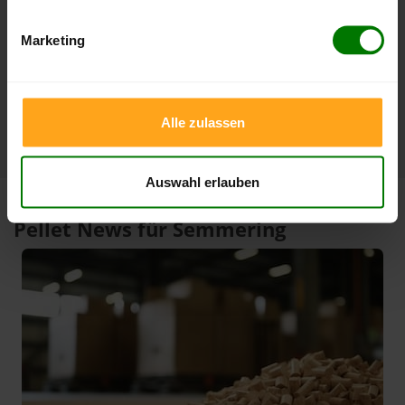
3 Monate
409,06 €
379,00 €
Marketing
23.07.2026
09.05.2026
1 Jahr
419,23 €
301,15 €
06.02.2026
08.08.2025
Alle zulassen
Auswahl erlauben
Pellet News für Semmering