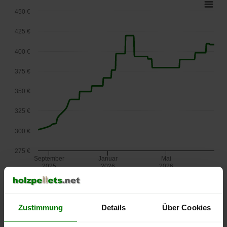
450 €
425 €
400 €
375 €
350 €
325 €
300 €
275 €
September
Januar
Mai
2025
2026
2026
lose Ware
Die aktuelle Preisentwicklung für Holzpellets in Österreich
Zustimmung
Details
Über Cookies
können Sie jederzeit auf unserer
Pelletspreise
-Seite
nachvollziehen.