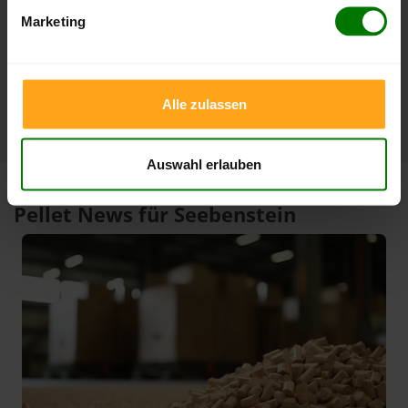
3 Monate
412,00 €
391,99 €
Marketing
07.08.2026
08.05.2026
1 Jahr
419,23 €
301,15 €
10.02.2026
07.08.2025
Alle zulassen
Auswahl erlauben
Pellet News für Seebenstein