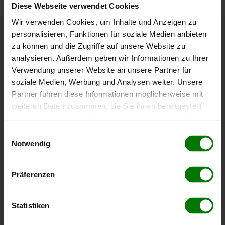
Diese Webseite verwendet Cookies
Wir verwenden Cookies, um Inhalte und Anzeigen zu
personalisieren, Funktionen für soziale Medien anbieten
Höchst- und Tiefststände der
zu können und die Zugriffe auf unsere Website zu
Pelletspreise in Seebenstein
analysieren. Außerdem geben wir Informationen zu Ihrer
Verwendung unserer Website an unsere Partner für
soziale Medien, Werbung und Analysen weiter. Unsere
Die Tabelle zeigt die
Höchst- und Tiefststände der
Partner führen diese Informationen möglicherweise mit
Pelletspreise für lose Holzpellets
. Das dazugehörige
weiteren Daten zusammen, die Sie ihnen bereitgestellt
Datum zeigt, wann der Höchst- oder Tiefststand im
haben oder die sie im Rahmen Ihrer Nutzung der Dienste
jeweiligen Zeitraum erreicht wurde.
gesammelt haben.
Einwilligungsauswahl
Notwendig
Lose Holzpellets
Hier finden Sie unser
Impressum
und unsere
Datenschutzerklärung
.
Präferenzen
Zeitraum
Höchststand
Tiefststand
4 Wochen
412,00 €
398,01 €
Statistiken
07.08.2026
08.07.2026