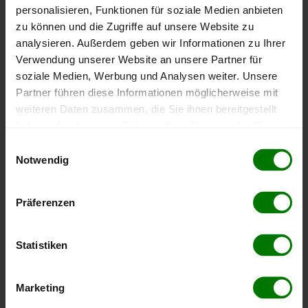
personalisieren, Funktionen für soziale Medien anbieten
Höchst- und Tiefststände der
zu können und die Zugriffe auf unsere Website zu
Pelletspreise in Küb
analysieren. Außerdem geben wir Informationen zu Ihrer
Verwendung unserer Website an unsere Partner für
soziale Medien, Werbung und Analysen weiter. Unsere
Die Tabelle zeigt die
Höchst- und Tiefststände der
Partner führen diese Informationen möglicherweise mit
Pelletspreise für lose Holzpellets
. Das dazugehörige
Datum zeigt, wann der Höchst- oder Tiefststand im
weiteren Daten zusammen, die Sie ihnen bereitgestellt
jeweiligen Zeitraum erreicht wurde.
haben oder die sie im Rahmen Ihrer Nutzung der Dienste
gesammelt haben.
Einwilligungsauswahl
Notwendig
Lose Holzpellets
Hier finden Sie unser
Impressum
und unsere
Datenschutzerklärung
.
Präferenzen
Zeitraum
Höchststand
Tiefststand
4 Wochen
409,06 €
397,87 €
Statistiken
23.07.2026
08.07.2026
3 Monate
409,06 €
379,00 €
Marketing
23.07.2026
08.05.2026