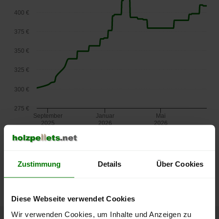
400 €
375 €
350 €
325 €
300 €
275 €
September
Januar
Mai
2025
2026
2026
lose Ware
Die aktuelle Preisentwicklung für Holzpellets in Österreich
Zustimmung
Details
Über Cookies
können Sie jederzeit auf unserer
Pelletspreise
-Seite
nachvollziehen.
Diese Webseite verwendet Cookies
Wir verwenden Cookies, um Inhalte und Anzeigen zu