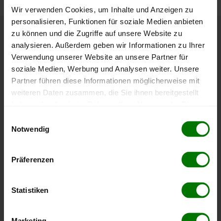
Wir verwenden Cookies, um Inhalte und Anzeigen zu
personalisieren, Funktionen für soziale Medien anbieten
zu können und die Zugriffe auf unsere Website zu
Höchst- und Tiefststände der
analysieren. Außerdem geben wir Informationen zu Ihrer
Pelletspreise in Raxendorf
Verwendung unserer Website an unsere Partner für
soziale Medien, Werbung und Analysen weiter. Unsere
Partner führen diese Informationen möglicherweise mit
Die Tabelle zeigt die
Höchst- und Tiefststände der
weiteren Daten zusammen, die Sie ihnen bereitgestellt
Pelletspreise für lose Holzpellets
. Das dazugehörige
haben oder die sie im Rahmen Ihrer Nutzung der Dienste
Datum zeigt, wann der Höchst- oder Tiefststand im
gesammelt haben.
jeweiligen Zeitraum erreicht wurde.
Einwilligungsauswahl
Notwendig
Hier finden Sie unser
Impressum
und unsere
Lose Holzpellets
Datenschutzerklärung
.
Präferenzen
Zeitraum
Höchststand
Tiefststand
Statistiken
4 Wochen
412,00 €
398,01 €
07.08.2026
08.07.2026
Marketing