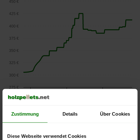
450 €
425 €
400 €
375 €
350 €
325 €
300 €
275 €
September
Januar
Mai
2025
2026
2026
lose Ware
Zustimmung
Details
Über Cookies
Die aktuelle Preisentwicklung für Holzpellets in Österreich
können Sie jederzeit auf unserer
Pelletspreise
-Seite
nachvollziehen.
Diese Webseite verwendet Cookies