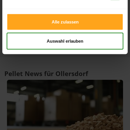
3 Monate
412,00 €
393,01 €
07.08.2026
08.05.2026
Alle zulassen
1 Jahr
443,02 €
305,33 €
27.01.2026
07.08.2025
Auswahl erlauben
Pellet News für Ollersdorf