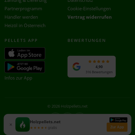
Zahlung & Lieferung
Datenschutz
Partnerprogramm
Cookie-Einstellungen
Händler werden
Vertrag widerrufen
Heizöl in Österreich
PELLETS APP
BEWERTUNGEN
4,90
316 Bewertungen
Infos zur App
© 2026 Holzpellets.net
Facebook
Instagram
WhatsApp
Holzpellets.net
×
Zur App
★★★★★
★★★★★
gratis