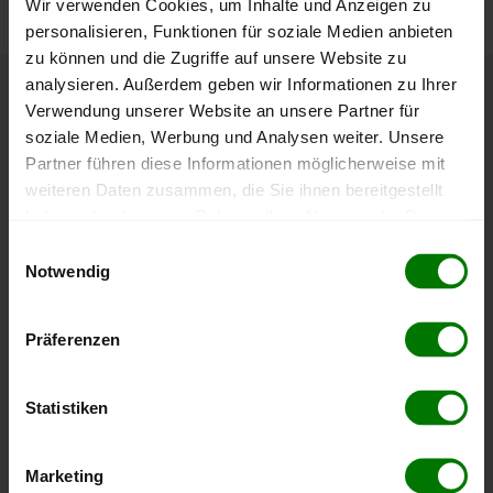
Wir verwenden Cookies, um Inhalte und Anzeigen zu
personalisieren, Funktionen für soziale Medien anbieten
zu können und die Zugriffe auf unsere Website zu
analysieren. Außerdem geben wir Informationen zu Ihrer
Höchst- und Tiefststände der
Verwendung unserer Website an unsere Partner für
soziale Medien, Werbung und Analysen weiter. Unsere
Pelletspreise in Ollersdorf
Partner führen diese Informationen möglicherweise mit
weiteren Daten zusammen, die Sie ihnen bereitgestellt
Die Tabelle zeigt die
Höchst- und Tiefststände der
haben oder die sie im Rahmen Ihrer Nutzung der Dienste
Pelletspreise für lose Holzpellets
. Das dazugehörige
gesammelt haben.
Einwilligungsauswahl
Datum zeigt, wann der Höchst- oder Tiefststand im
Notwendig
jeweiligen Zeitraum erreicht wurde.
Hier finden Sie unser
Impressum
und unsere
Datenschutzerklärung
.
Präferenzen
Lose Holzpellets
Statistiken
Zeitraum
Höchststand
Tiefststand
4 Wochen
412,00 €
398,01 €
Marketing
07.08.2026
08.07.2026