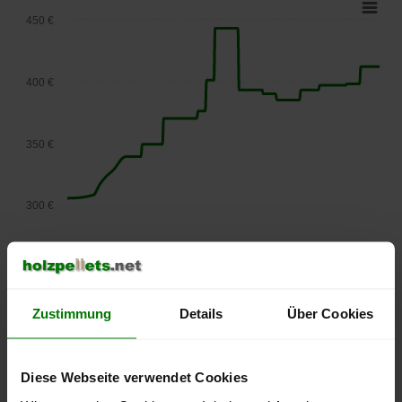
450 €
400 €
350 €
300 €
250 €
September
Januar
Mai
2025
2026
2026
Zustimmung
Details
Über Cookies
lose Ware
Die aktuelle Preisentwicklung für Holzpellets in Österreich
können Sie jederzeit auf unserer
Pelletspreise
-Seite
Diese Webseite verwendet Cookies
nachvollziehen.