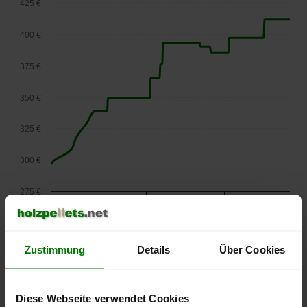
425 €
400 €
375 €
350 €
325 €
300 €
275 €
September
Januar
Mai
2025
2026
2026
lose Ware
Zustimmung
Details
Über Cookies
Die aktuelle Preisentwicklung für Holzpellets in Österreich
können Sie jederzeit auf unserer
Pelletspreise
-Seite
nachvollziehen.
Diese Webseite verwendet Cookies