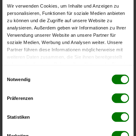
Wir verwenden Cookies, um Inhalte und Anzeigen zu
personalisieren, Funktionen für soziale Medien anbieten
zu können und die Zugriffe auf unsere Website zu
Höchst- und Tiefststände der
analysieren. Außerdem geben wir Informationen zu Ihrer
Pelletspreise in Lieserbrücke
Verwendung unserer Website an unsere Partner für
soziale Medien, Werbung und Analysen weiter. Unsere
Partner führen diese Informationen möglicherweise mit
Die Tabelle zeigt die
Höchst- und Tiefststände der
weiteren Daten zusammen, die Sie ihnen bereitgestellt
Pelletspreise für lose Holzpellets
. Das dazugehörige
haben oder die sie im Rahmen Ihrer Nutzung der Dienste
Datum zeigt, wann der Höchst- oder Tiefststand im
gesammelt haben.
jeweiligen Zeitraum erreicht wurde.
Einwilligungsauswahl
Notwendig
Hier finden Sie unser
Impressum
und unsere
Lose Holzpellets
Datenschutzerklärung
.
Präferenzen
Zeitraum
Höchststand
Tiefststand
Statistiken
4 Wochen
412,00 €
412,00 €
08.08.2026
08.08.2026
Marketing