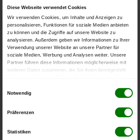
Diese Webseite verwendet Cookies
Wir verwenden Cookies, um Inhalte und Anzeigen zu
personalisieren, Funktionen für soziale Medien anbieten
Höchst- und Tiefststände der
zu können und die Zugriffe auf unsere Website zu
Pelletspreise in Baldramsdorf
analysieren. Außerdem geben wir Informationen zu Ihrer
Verwendung unserer Website an unsere Partner für
Die Tabelle zeigt die
Höchst- und Tiefststände der
soziale Medien, Werbung und Analysen weiter. Unsere
Pelletspreise für lose Holzpellets
. Das dazugehörige
Partner führen diese Informationen möglicherweise mit
Datum zeigt, wann der Höchst- oder Tiefststand im
weiteren Daten zusammen, die Sie ihnen bereitgestellt
jeweiligen Zeitraum erreicht wurde.
haben oder die sie im Rahmen Ihrer Nutzung der Dienste
gesammelt haben.
Einwilligungsauswahl
Notwendig
Lose Holzpellets
Hier finden Sie unser
Impressum
und unsere
Datenschutzerklärung
.
Präferenzen
Zeitraum
Höchststand
Tiefststand
4 Wochen
412,00 €
412,00 €
Statistiken
08.08.2026
08.08.2026