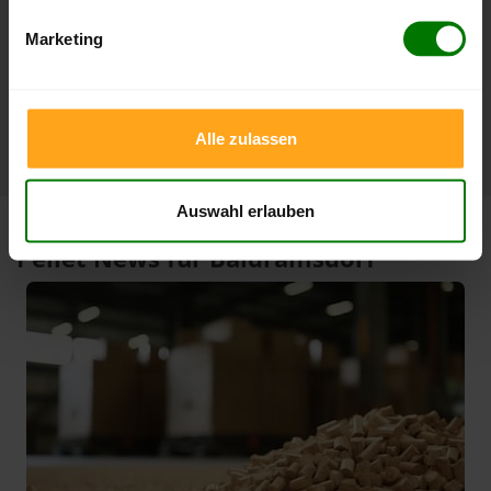
3 Monate
412,00 €
397,00 €
08.08.2026
09.05.2026
Marketing
1 Jahr
412,00 €
296,85 €
08.08.2026
08.08.2025
Alle zulassen
Auswahl erlauben
Pellet News für Baldramsdorf