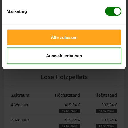
Höchst- und Tiefststände der
Marketing
Pelletspreise in Elmen
Die Tabellen zeigen die
Höchst- und Tiefststände der
Alle zulassen
Pelletspreise für lose Holzpellets und Holzpellets
Sackware in Elmen
. Das dazugehörige Datum zeigt, wann
der Höchst- oder Tiefststand im jeweiligen Zeitraum erreicht
Auswahl erlauben
wurde.
Lose Holzpellets
Zeitraum
Höchststand
Tiefststand
4 Wochen
415,84 €
393,24 €
07.08.2026
08.07.2026
3 Monate
415,84 €
393,24 €
07.08.2026
12.06.2026