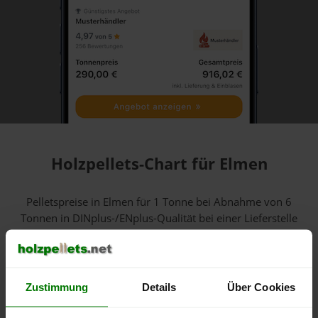
Holzpellets-Chart für Elmen
Pelletspreise in Elmen für 1 Tonne bei Abnahme
von 6
Tonnen
in DINplus-/ENplus-Qualität bei einer Lieferstelle
inkl. MwSt.:
600 €
Zustimmung
Details
Über Cookies