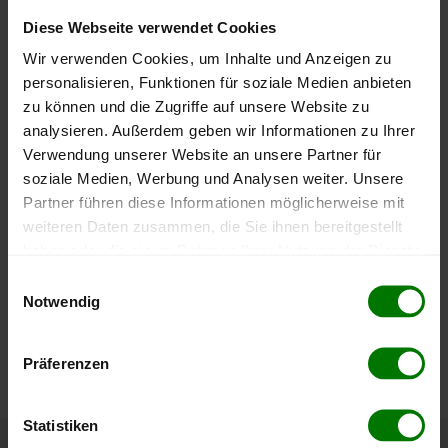
Diese Webseite verwendet Cookies
400 €
Wir verwenden Cookies, um Inhalte und Anzeigen zu
personalisieren, Funktionen für soziale Medien anbieten
zu können und die Zugriffe auf unsere Website zu
200 €
analysieren. Außerdem geben wir Informationen zu Ihrer
Verwendung unserer Website an unsere Partner für
soziale Medien, Werbung und Analysen weiter. Unsere
Partner führen diese Informationen möglicherweise mit
0 €
weiteren Daten zusammen, die Sie ihnen bereitgestellt
September
Januar
Mai
haben oder die sie im Rahmen Ihrer Nutzung der Dienste
2025
2026
2026
gesammelt haben.
Einwilligungsauswahl
lose Ware
Sackware
Notwendig
Die aktuelle Preisentwicklung für Holzpellets in Österreich
Hier finden Sie unser
Impressum
und unsere
können Sie jederzeit auf unserer
Pelletspreise
-Seite
Datenschutzerklärung
.
Präferenzen
nachvollziehen.
Statistiken