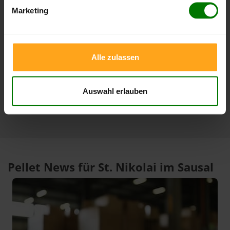
Zeitraum
Höchststand
Tiefststand
Marketing
4 Wochen
412,00 €
412,00 €
06.08.2026
06.08.2026
3 Monate
412,00 €
385,00 €
Alle zulassen
06.08.2026
06.05.2026
1 Jahr
412,00 €
301,15 €
06.08.2026
06.08.2025
Auswahl erlauben
Pellet News für St. Nikolai im Sausal