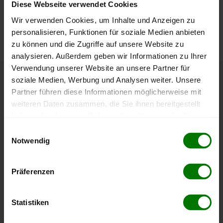
Diese Webseite verwendet Cookies
Die aktuelle Preisentwicklung für Holzpellets in Österreich
Wir verwenden Cookies, um Inhalte und Anzeigen zu
können Sie jederzeit auf unserer
Pelletspreise
-Seite
personalisieren, Funktionen für soziale Medien anbieten
nachvollziehen.
zu können und die Zugriffe auf unsere Website zu
analysieren. Außerdem geben wir Informationen zu Ihrer
Verwendung unserer Website an unsere Partner für
soziale Medien, Werbung und Analysen weiter. Unsere
Höchst- und Tiefststände der
Partner führen diese Informationen möglicherweise mit
Pelletspreise in St. Nikolai im Sausal
weiteren Daten zusammen, die Sie ihnen bereitgestellt
haben oder die sie im Rahmen Ihrer Nutzung der Dienste
gesammelt haben.
Die Tabelle zeigt die
Höchst- und Tiefststände der
Einwilligungsauswahl
Notwendig
Pelletspreise für lose Holzpellets
. Das dazugehörige
Hier finden Sie unser
Impressum
und unsere
Datum zeigt, wann der Höchst- oder Tiefststand im
Datenschutzerklärung
.
jeweiligen Zeitraum erreicht wurde.
Präferenzen
Lose Holzpellets
Statistiken