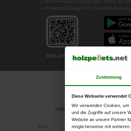
Mit Preisbenachrichtigungen immer auf de
Preisentwicklungen im Chart einfach nachv
oder zuerst mehr über unsere App er
Zustimmung
H
Diese Webseite verwendet 
Wir verwenden Cookies, um I
Pelletspreise in Unternberg für 1 T
und die Zugriffe auf unsere 
Website an unsere Partner fü
möglicherweise mit weiteren
425 €