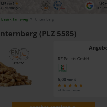
4,97 von 5
4,90 
83 Bewertungen
317 Be
Bezirk
Tamsweg
Unternberg
Unternberg (PLZ 5585)
Angebo
RZ Pellets GmbH
AT007-1
5,00
von 5
24 Bewertungen