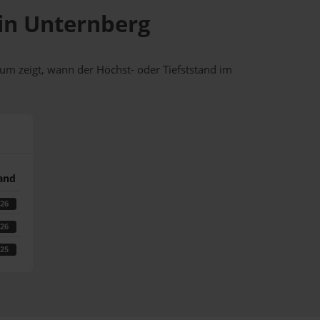
 in Unternberg
um zeigt, wann der Höchst- oder Tiefststand im
tand
026
026
025