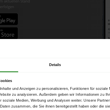
m aktuellen Stand
erfolgen
fahren
Details
olzpellets-Chart für Unternbe
Cookies
nhalte und Anzeigen zu personalisieren, Funktionen für soziale
onne bei Abnahme
von 6 Tonnen loser Ware
in DINplus-/ENplus-Quali
Website zu analysieren. Außerdem geben wir Informationen zu I
r soziale Medien, Werbung und Analysen weiter. Unsere Partner
 Daten zusammen, die Sie ihnen bereitgestellt haben oder die s