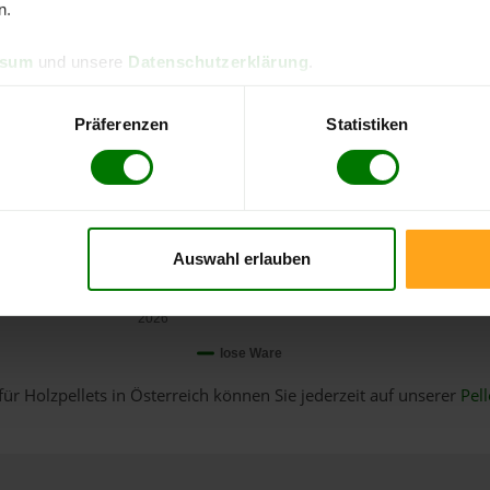
n.
ssum
und unsere
Datenschutzerklärung
.
Präferenzen
Statistiken
Auswahl erlauben
Januar
2026
lose Ware
für Holzpellets in Österreich können Sie jederzeit auf unserer
Pell