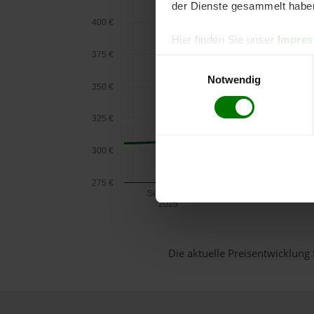
der Dienste gesammelt habe
400 €
Hier finden Sie unser
Impre
375 €
Einwilligungsauswahl
Notwendig
350 €
325 €
300 €
275 €
September
2025
Die aktuelle Preisentwicklung 