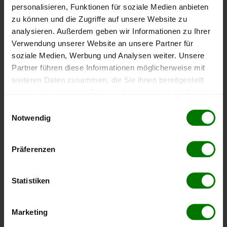
personalisieren, Funktionen für soziale Medien anbieten
zu können und die Zugriffe auf unsere Website zu
Höchst- und Tiefststände der
analysieren. Außerdem geben wir Informationen zu Ihrer
Pelletspreise in Oberalm
Verwendung unserer Website an unsere Partner für
soziale Medien, Werbung und Analysen weiter. Unsere
Partner führen diese Informationen möglicherweise mit
Die Tabelle zeigt die
Höchst- und Tiefststände der
weiteren Daten zusammen, die Sie ihnen bereitgestellt
Pelletspreise für lose Holzpellets
. Das dazugehörige
Datum zeigt, wann der Höchst- oder Tiefststand im
haben oder die sie im Rahmen Ihrer Nutzung der Dienste
jeweiligen Zeitraum erreicht wurde.
gesammelt haben.
Einwilligungsauswahl
Notwendig
Hier finden Sie unser
Impressum
und unsere
Lose Holzpellets
Datenschutzerklärung
.
Präferenzen
Zeitraum
Höchststand
Tiefststand
Statistiken
4 Wochen
412,00 €
412,00 €
06.08.2026
06.08.2026
Marketing
3 Monate
412,00 €
385,00 €
06.08.2026
06.05.2026