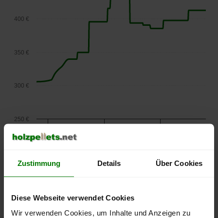
400 €
350 €
300 €
250 €
September
Januar
Mai
2025
2026
2026
lose Ware
Zustimmung
Details
Über Cookies
Die aktuelle Preisentwicklung für Holzpellets in Österreich
können Sie jederzeit auf unserer
Pelletspreise
-Seite
nachvollziehen.
Diese Webseite verwendet Cookies
Wir verwenden Cookies, um Inhalte und Anzeigen zu