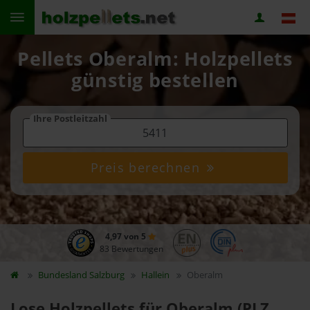
Pellets Oberalm: Holzpellets
günstig bestellen
Ihre Postleitzahl
Preis berechnen
4,97 von 5
83 Bewertungen
Bundesland
Salzburg
Hallein
Oberalm
Lose Holzpellets für Oberalm (PLZ