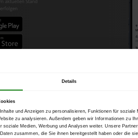
m aktuellen Stand
erfolgen
fahren
Details
olzpellets-Chart für Obertra
Cookies
nhalte und Anzeigen zu personalisieren, Funktionen für soziale
nne bei Abnahme
von 6 Tonnen loser Ware
in DINplus-/ENplus-Quali
Website zu analysieren. Außerdem geben wir Informationen zu I
r soziale Medien, Werbung und Analysen weiter. Unsere Partner
 Daten zusammen, die Sie ihnen bereitgestellt haben oder die s