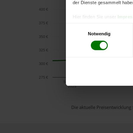
der Dienste gesammelt habe
400 €
Hier finden Sie unser
Impre
375 €
Einwilligungsauswahl
Notwendig
350 €
325 €
300 €
275 €
September
2025
Die aktuelle Preisentwicklung 