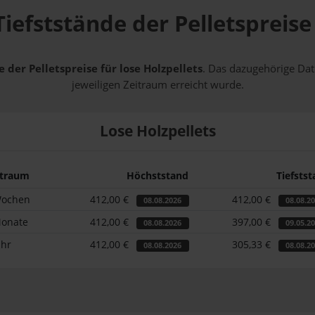
iefststände der Pelletspreis
 der Pelletspreise für lose Holzpellets
. Das dazugehörige Dat
jeweiligen Zeitraum erreicht wurde.
Lose Holzpellets
itraum
Höchststand
Tiefsts
Wochen
412,00 €
412,00 €
08.08.2026
08.08.2
Monate
412,00 €
397,00 €
08.08.2026
09.05.2
ahr
412,00 €
305,33 €
08.08.2026
08.08.2