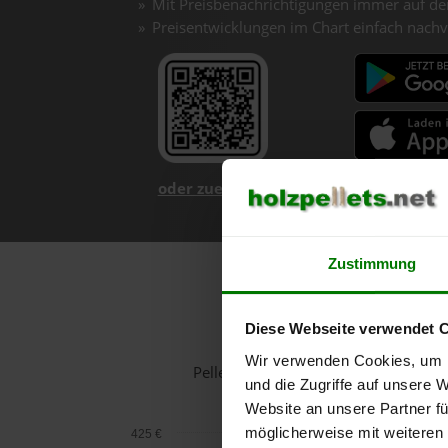
Mit Preisbenachrichtigungen immer auf de
Preisentwicklungen im Chart einfach nachv
oder zuerst mehr über unsere App er
Zustimmung
H
Diese Webseite verwendet 
Wir verwenden Cookies, um I
Pelletspreise in Obertraun für 1 To
und die Zugriffe auf unsere 
Website an unsere Partner fü
möglicherweise mit weiteren
425 €