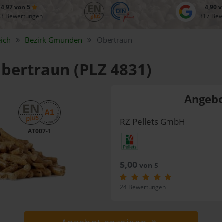
4,97 von 5
4,90 
83 Bewertungen
317 Be
ich
Bezirk
Gmunden
Obertraun
Obertraun (PLZ 4831)
Angebo
RZ Pellets GmbH
AT007-1
5,00
von 5
24 Bewertungen