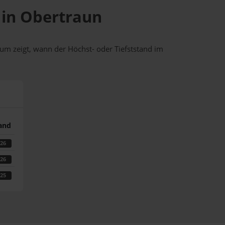
e in Obertraun
um zeigt, wann der Höchst- oder Tiefststand im
tand
026
026
025