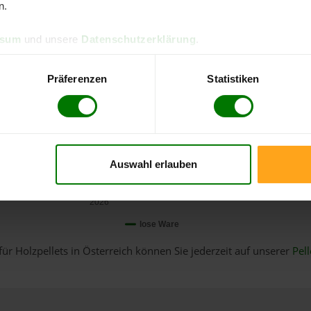
n.
ssum
und unsere
Datenschutzerklärung
.
Präferenzen
Statistiken
Auswahl erlauben
Januar
2026
lose Ware
für Holzpellets in Österreich können Sie jederzeit auf unserer
Pell