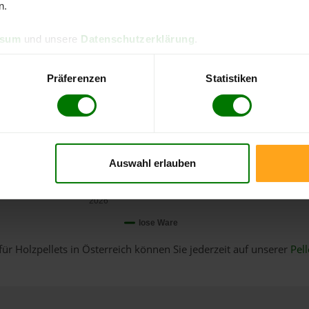
n.
ssum
und unsere
Datenschutzerklärung
.
Präferenzen
Statistiken
Auswahl erlauben
Januar
2026
lose Ware
für Holzpellets in Österreich können Sie jederzeit auf unserer
Pell