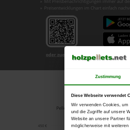
Mit Preisbenachrichtigungen immer auf de
Preisentwicklungen im Chart einfach nachv
oder zuerst mehr über unsere App er
Zustimmung
H
Diese Webseite verwendet 
Wir verwenden Cookies, um I
Pelletspreise in Jagenbach für 1 To
und die Zugriffe auf unsere 
Website an unsere Partner fü
möglicherweise mit weiteren
450 €