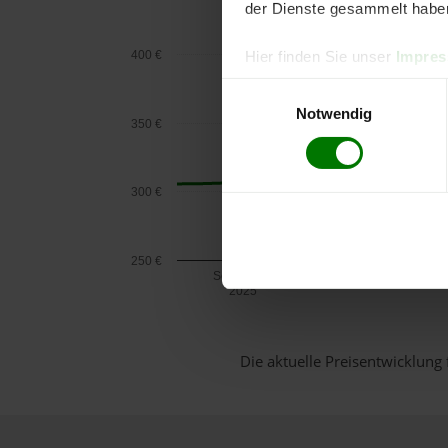
der Dienste gesammelt habe
400 €
Hier finden Sie unser
Impre
Einwilligungsauswahl
Notwendig
350 €
300 €
250 €
September
2025
Die aktuelle Preisentwicklung 