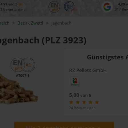
4,97 von 5
4,90 
83 Bewertungen
317 Be
reich
Bezirk
Zwettl
Jagenbach
Jagenbach (PLZ 3923)
Günstigstes 
RZ Pellets GmbH
AT007-1
5,00
von 5
24 Bewertungen