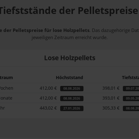
iefststände der Pelletspreis
 der Pelletspreise für lose Holzpellets
. Das dazugehörige Dat
jeweiligen Zeitraum erreicht wurde.
Lose Holzpellets
itraum
Höchststand
Tiefsts
Wochen
412,00 €
398,01 €
08.08.2026
09.07.2
Monate
412,00 €
393,01 €
08.08.2026
09.05.2
ahr
443,02 €
305,33 €
27.01.2026
08.08.2