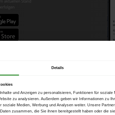
m aktuellen Stand
erfolgen
fahren
Details
olzpellets-Chart für Jagenba
Cookies
nhalte und Anzeigen zu personalisieren, Funktionen für soziale
nne bei Abnahme
von 6 Tonnen loser Ware
in DINplus-/ENplus-Qualit
Website zu analysieren. Außerdem geben wir Informationen zu I
r soziale Medien, Werbung und Analysen weiter. Unsere Partner
 Daten zusammen, die Sie ihnen bereitgestellt haben oder die s