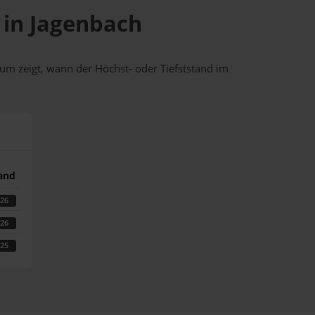
e in Jagenbach
um zeigt, wann der Höchst- oder Tiefststand im
tand
026
026
025