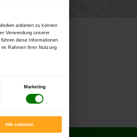
von 5
wertungen
 Medien anbieten zu können
hrer Verwendung unserer
rt
aus dem Bezirk
Mödling
aus.
 führen diese Informationen
ie im Rahmen Ihrer Nutzung
Breitenfurt bei Wien
Gießhübl
Hennersdorf
Laab im Walde
Marketing
Mödling
Sittendorf
Wiener Neudorf
Alle zulassen