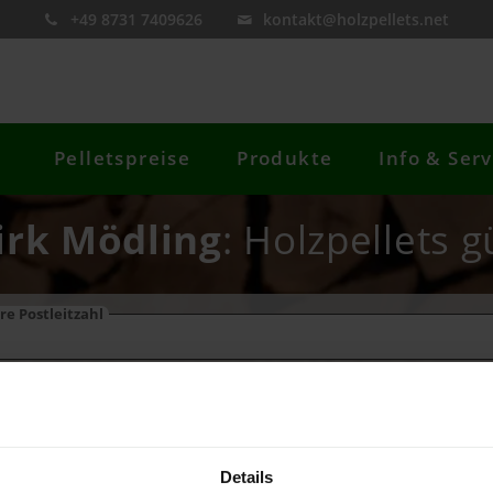
+49 8731 7409626
kontakt@holzpellets.net
Pelletspreise
Produkte
Info & Serv
irk Mödling
: Holzpellets g
re Postleitzahl
Preis berechnen
Details