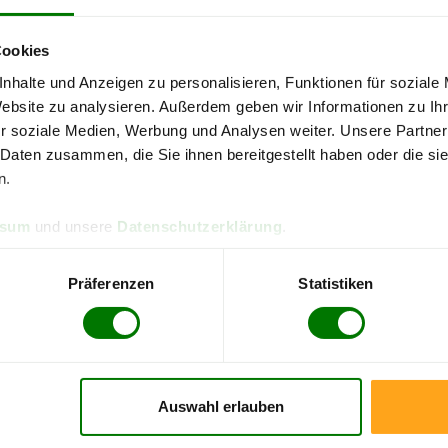
4,97 von 5
4,90 
83 Bewertungen
316 Be
Cookies
reich
Bezirk Mödling
nhalte und Anzeigen zu personalisieren, Funktionen für soziale
Website zu analysieren. Außerdem geben wir Informationen zu I
re Pellets-Informationen
zu erhalten, wählen Sie bitte
Ihren O
r soziale Medien, Werbung und Analysen weiter. Unsere Partner
 Daten zusammen, die Sie ihnen bereitgestellt haben oder die s
Biedermannsdorf
n.
Gaaden
ssum
und unsere
Datenschutzerklärung
.
Guntramsdorf
Kaltenleutgeben
Präferenzen
Statistiken
Maria Enzersdorf
Perchtoldsdorf
Vösendorf
Auswahl erlauben