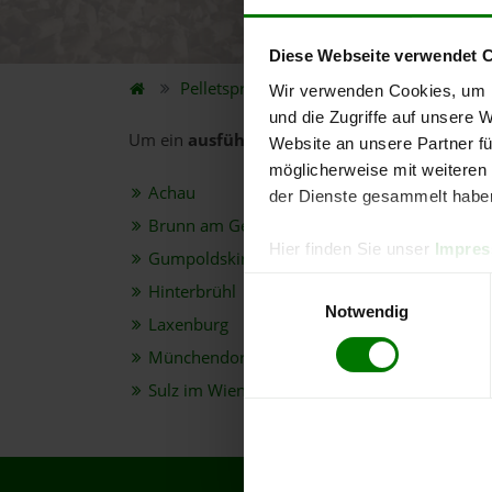
Diese Webseite verwendet 
Pelletspreise
Bundesland
Niederöster
Wir verwenden Cookies, um I
und die Zugriffe auf unsere 
Um ein
ausführliches Preisangebot
und
nähe
Website an unsere Partner fü
möglicherweise mit weiteren
Achau
der Dienste gesammelt habe
Brunn am Gebirge
Hier finden Sie unser
Impre
Gumpoldskirchen
Einwilligungsauswahl
Hinterbrühl
Notwendig
Laxenburg
Münchendorf
Sulz im Wienerwald