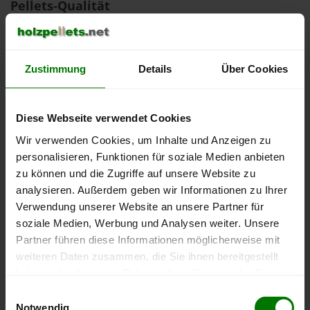
Pellets-Qualität
ENplus-A1
Zahlungsarten
Zustimmung
Details
Über Cookies
Barzahlung
EC-Karte
Diese Webseite verwendet Cookies
Durchschnittliche Lieferfrist
Wir verwenden Cookies, um Inhalte und Anzeigen zu
personalisieren, Funktionen für soziale Medien anbieten
26 Werktage
zu können und die Zugriffe auf unsere Website zu
analysieren. Außerdem geben wir Informationen zu Ihrer
Extra-Optionen
Verwendung unserer Website an unsere Partner für
soziale Medien, Werbung und Analysen weiter. Unsere
Schlauchlänge
LKW-Größe
Partner führen diese Informationen möglicherweise mit
weiteren Daten zusammen, die Sie ihnen bereitgestellt
Anmerkung
: Nicht jede Option ist in jeder Postleitzahl innerhalb des
haben oder die sie im Rahmen Ihrer Nutzung der Dienste
Liefergebietes verfügbar und es muss nicht jede Postleitzahl im
Bundesland beliefert werden!
gesammelt haben.
Einwilligungsauswahl
Notwendig