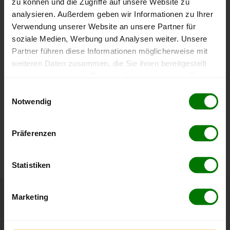
zu können und die Zugriffe auf unsere Website zu
ENplus-A1
analysieren. Außerdem geben wir Informationen zu Ihrer
Verwendung unserer Website an unsere Partner für
Zahlungsarten
soziale Medien, Werbung und Analysen weiter. Unsere
Partner führen diese Informationen möglicherweise mit
Rechnung
Bankeinzug
Barzahlung
weiteren Daten zusammen, die Sie ihnen bereitgestellt
haben oder die sie im Rahmen Ihrer Nutzung der Dienste
Durchschnittliche Lieferfrist
gesammelt haben.
Einwilligungsauswahl
25 Werktage
Notwendig
Hier finden Sie unser
Impressum
und unsere
Datenschutzerklärung
.
Anmerkung
: Nicht jede Option ist in jeder Postleitzahl innerhalb des
Präferenzen
Liefergebietes verfügbar und es muss nicht jede Postleitzahl im
Bundesland beliefert werden!
Statistiken
Marketing
Häufige Fragen zum Händler
Maierkorduletsch Gruppe