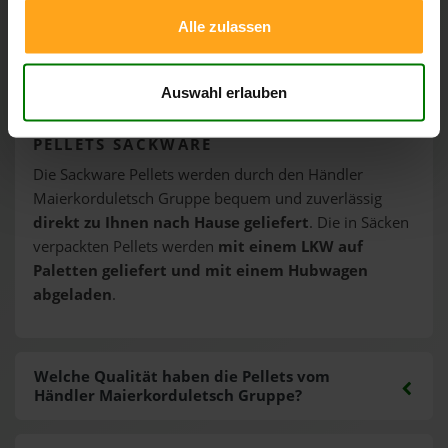
Alle zulassen
Wie werden die Pellets vom Händler
Maierkorduletsch Gruppe geliefert?
Auswahl erlauben
PELLETS SACKWARE
Die Sackware Pellets werden durch den Händler
Maierkorduletsch Gruppe bequem und zuverlässig
direkt zu Ihnen nach Hause geliefert
. Die in Säcken
verpackten Pellets werden
mit einem LKW auf
Paletten geliefert und mit einem Hubwagen
abgeladen
.
Welche Qualität haben die Pellets vom
Händler Maierkorduletsch Gruppe?